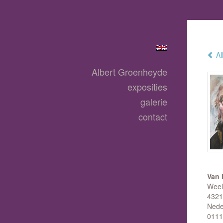
Al
Albert Groenheyde
exposities
galerie
contact
Van 
Weel
4321
Nede
0111