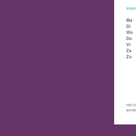
www.
Ma
Di
Wo
Do
Vr
Za
Zo
Het c
worde