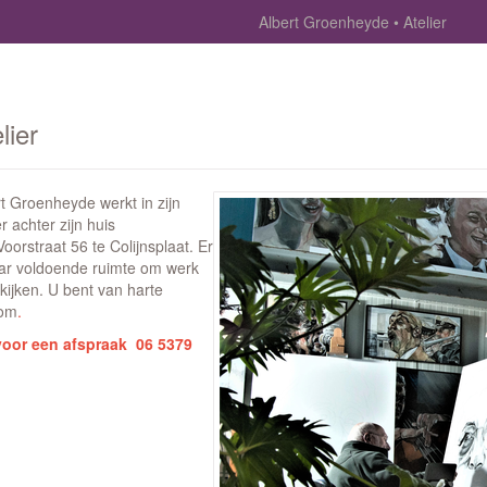
Albert Groenheyde
Atelier
lier
t Groenheyde werkt in zijn
er achter zijn huis
oorstraat 56 te Colijnsplaat. Er
aar voldoende ruimte om werk
kijken. U bent van harte
om
.
voor een afspraak 06 5379