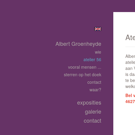
Ate
Albert Groenheyde
wie
Alber
atelier 56
ateli
vooral mensen ...
aan V
is d
sterren op het doek
te be
contact
welk
waar?
Bel 
exposities
4627
galerie
contact