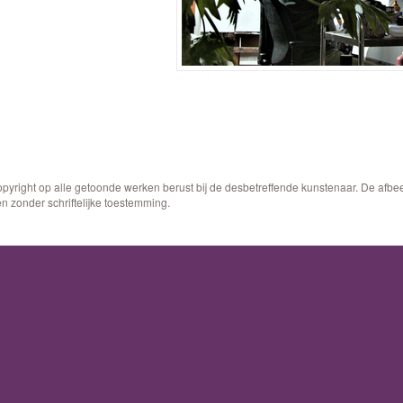
opyright op alle getoonde werken berust bij de desbetreffende kunstenaar. De afb
n zonder schriftelijke toestemming.