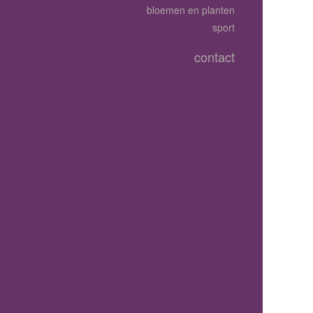
bloemen en planten
sport
contact