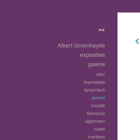
Albert Groenheyde
exposities
galerie
oker
impressies
dynamisch
portret
muziek
flamenco
algemeen
naakt
maritiem