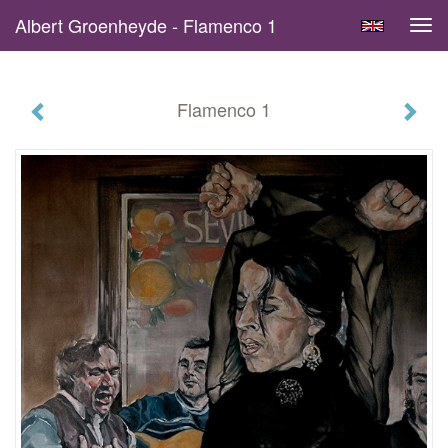
Albert Groenheyde - Flamenco 1
Tog
navi
Flamenco 1