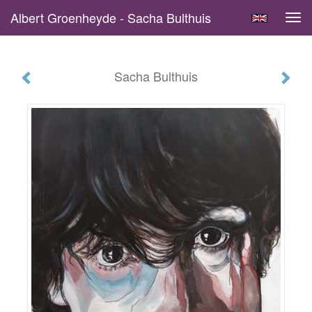
Albert Groenheyde - Sacha Bulthuis
Tog
navi
Sacha Bulthuis