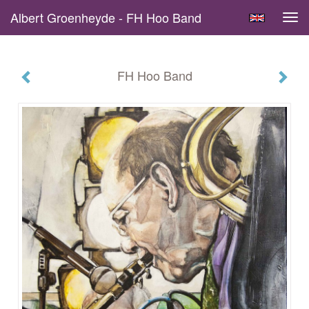
Albert Groenheyde - FH Hoo Band
Tog
navi
FH Hoo Band