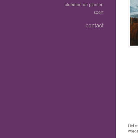
bloemen en planten
sport
contact
Het c
worde