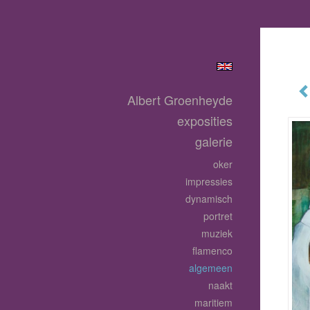
Albert Groenheyde
exposities
galerie
oker
impressies
dynamisch
portret
muziek
flamenco
algemeen
naakt
maritiem