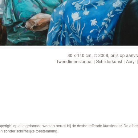
80 x 140 cm, © 2008, prijs op aanv
Tweedimensionaal | Schilderkunst | Acryl 
opyright op alle getoonde werken berust bij de desbetreffende kunstenaar. De afb
n zonder schriftelijke toestemming.