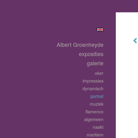
Albert Groenheyde
exposities
galerie
oker
impressies
dynamisch
portret
muziek
flamenco
algemeen
naakt
maritiem