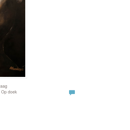
raag
| Op doek