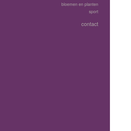
bloemen en planten
sport
contact