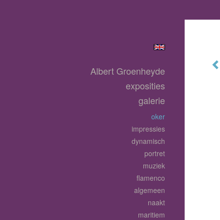
Albert Groenheyde
exposities
galerie
oker
impressies
dynamisch
portret
muziek
flamenco
algemeen
naakt
maritiem