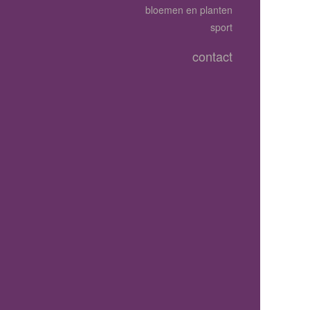
bloemen en planten
sport
contact