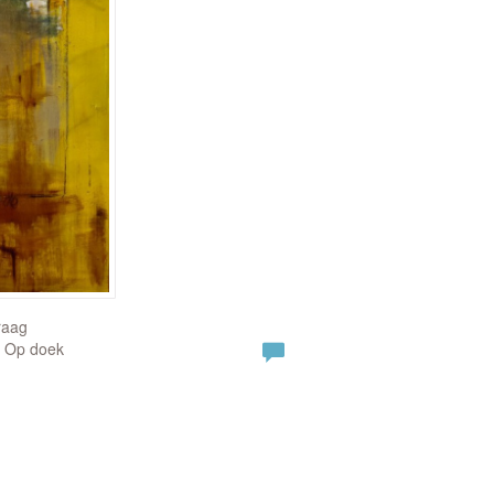
raag
| Op doek