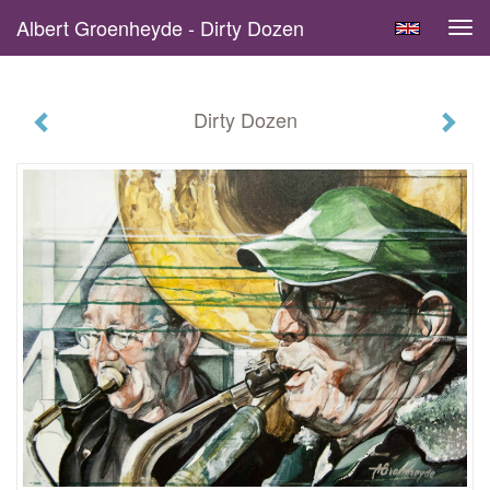
Albert Groenheyde - Dirty Dozen
Tog
navi
Dirty Dozen